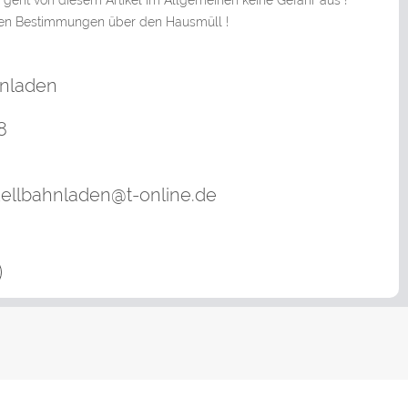
ht von diesem Artikel im Allgemeinen keine Gefahr aus !
en Bestimmungen über den Hausmüll !
hnladen
8
dellbahnladen@t-online.de