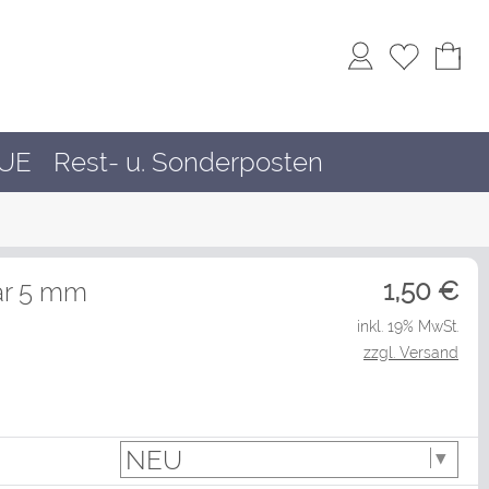
rUE
Rest- u. Sonderposten
1,50
€
ar 5 mm
inkl. 19% MwSt.
zzgl. Versand