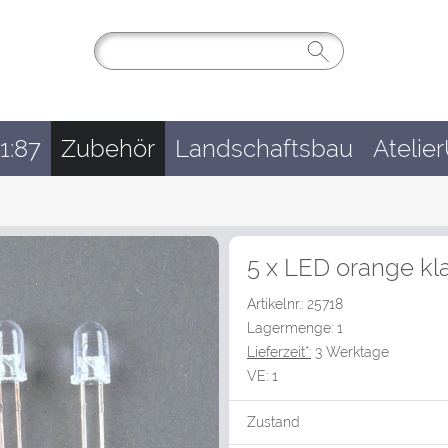
1:87
Zubehör
Landschaftsbau
Atelie
5 x LED orange kl
Artikelnr.: 25718
Lagermenge: 1
Lieferzeit*:
3 Werktage
VE:
1
Zustand