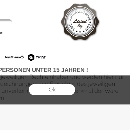
PERSONEN UNTER 15 JAHREN !
 jeweiligen Rechteinhaber und werden hier nur
zeichnungen sind Eigentum des jeweiligen
Ok
n unverkennbares Qualitätsmerkmal der Ware
en.