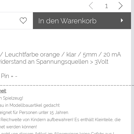
In den Warenkorb
d/ Leuchtfarbe orange / klar / 5mm / 20 mA
iderstand an Spannungsquellen > 3Volt
Pin = -
____________________________________________
eit:
n Spielzeug!
bau in Modellbauartikel gedacht
ignet für Personen unter 15 Jahren.
Reichweite von Kindern aufbewahren! Es enthält Kleinteile, die
met werden können!